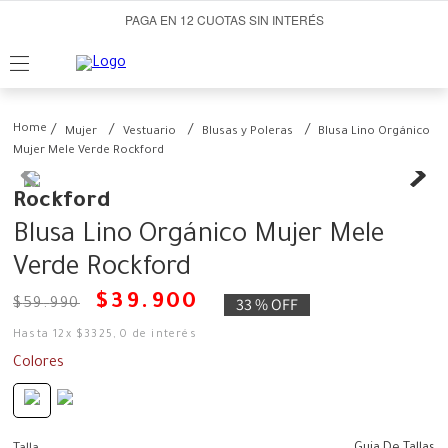
PAGA EN 12 CUOTAS SIN INTERÉS
Mujer
Vestuario
Blusas y Poleras
Blusa Lino Orgánico
Mujer Mele Verde Rockford
Rockford
Blusa Lino Orgánico Mujer Mele
Verde Rockford
$
39
.
900
33 %
OFF
$
59
.
990
Hasta
12
x
$
3325
,
0
de interés
Colores