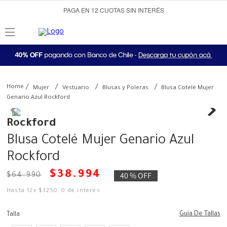
PAGA EN 12 CUOTAS SIN INTERÉS
Mujer
Vestuario
Blusas y Poleras
Blusa Cotelé Mujer
Genario Azul Rockford
Rockford
Blusa Cotelé Mujer Genario Azul
Rockford
$
38
.
994
40 %
OFF
$
64
.
990
Hasta
12
x
$
3250
,
0
de interés
Guia De Tallas
Talla