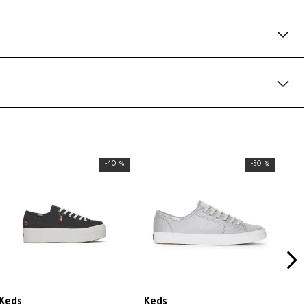
-
40 %
-
50 %
Keds
Keds