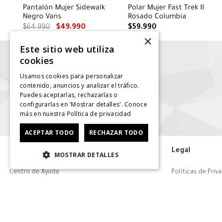
Pantalón Mujer Sidewalk
Polar Mujer Fast Trek II
Negro Vans
Rosado Columbia
$
64
.
990
$
49
.
990
$
59
.
990
×
Este sitio web utiliza
cookies
Usamos cookies para personalizar
contenido, anuncios y analizar el tráfico.
Puedes aceptarlas, rechazarlas o
configurarlas en 'Mostrar detalles'. Conoce
más en nuestra
Política de privacidad
ACEPTAR TODO
RECHAZAR TODO
Servicio al consumidor
Legal
MOSTRAR DETALLES
Centro de Ayuda
Políticas de Priv
Tiendas
Términos y Condi
Contáctanos
Políticas de Des
Retiro en tienda
Cambios, Retract
Giftcard
Política de Priva