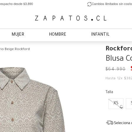
espacho desde $3.890
Cambios ilimitados sin costo
MUJER
HOMBRE
INFANTIL
Rockfor
rio Beige Rockford
Blusa C
$
64
.
990
Hasta
12
x
$
38
Talla
XS
Seleciona 