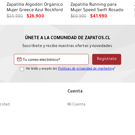
Zapatilla Algodón Orgánico
Zapatilla Running para
Mujer Greece Azul Rockford
Mujer Speed Swift Rosado
$
34
.
990
$
26
.
900
$
69
.
990
$
41
.
990
Suscríbete y recibe nuestras ofertas y novedades.
He leído y acepto las
Políticas de privacidad de marketing
*
Cuenta
acidad
Mi Cuenta
ciones
Historial de Compras
pacho
¿Dónde Viene mi Compra?
o y Garantía
Sigue tu compra
cidad de Marketing
Ver Boleta / Ticket de cambio