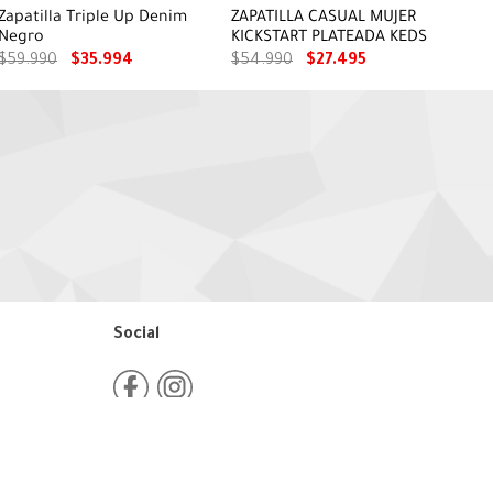
Zapatilla Triple Up Denim
ZAPATILLA CASUAL MUJER
Negro
KICKSTART PLATEADA KEDS
$
59
.
990
$
35
.
994
$
54
.
990
$
27
.
495
Social
Medios de Pago