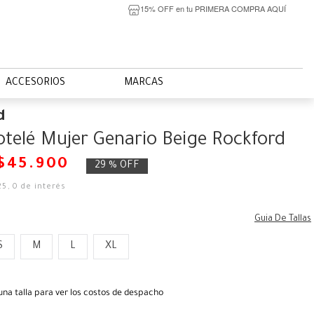
15% OFF en tu PRIMERA COMPRA AQUÍ
ACCESORIOS
MARCAS
d
otelé Mujer Genario Beige Rockford
$
45
.
900
29 %
OFF
25
,
0
de interés
Guia De Tallas
S
M
L
XL
una talla para ver los costos de despacho