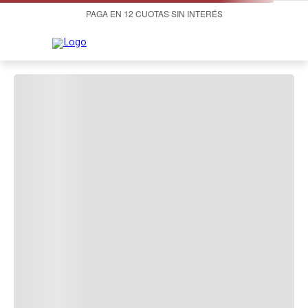
PAGA EN 12 CUOTAS SIN INTERÉS
¡OOPS!
LO SENTIMOS, NO PUDIMOS ENCONTRAR LO
QUE ESTABAS BUSCANDO.
A la hora de buscar te recomendamos:
Productos Recomendados: