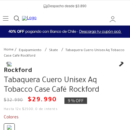
Despacho desde $3.890
Equipamiento
Skate
Tabaquera Cuero Unisex Aq Tobacco
Case Café Rockford
Rockford
Tabaquera Cuero Unisex Aq
Tobacco Case Café Rockford
$
29
.
990
9 %
OFF
$
32
.
990
Hasta
12
x
$
2500
,
0
de interés
Colores