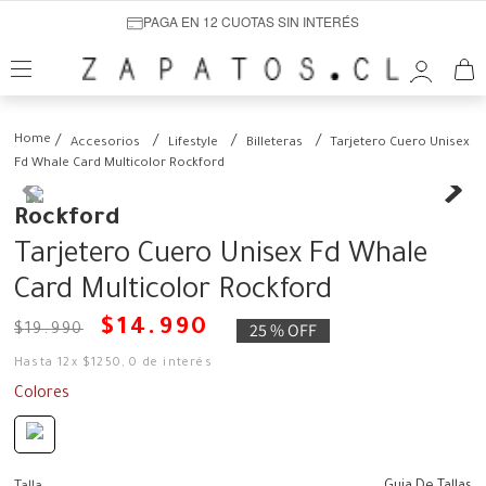
PAGA EN 12 CUOTAS SIN INTERÉS
Accesorios
Lifestyle
Billeteras
Tarjetero Cuero Unisex
Fd Whale Card Multicolor Rockford
Rockford
Tarjetero Cuero Unisex Fd Whale
Card Multicolor Rockford
$
14
.
990
25 %
OFF
$
19
.
990
Hasta
12
x
$
1250
,
0
de interés
Colores