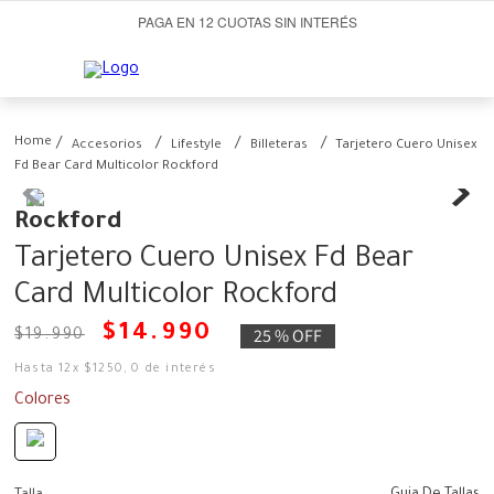
PAGA EN 12 CUOTAS SIN INTERÉS
Accesorios
Lifestyle
Billeteras
Tarjetero Cuero Unisex
Fd Bear Card Multicolor Rockford
Rockford
Tarjetero Cuero Unisex Fd Bear
Card Multicolor Rockford
$
14
.
990
25 %
OFF
$
19
.
990
Hasta
12
x
$
1250
,
0
de interés
Colores