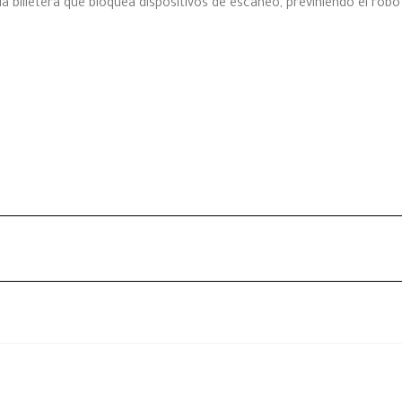
la billetera que bloquea dispositivos de escaneo, previniendo el robo