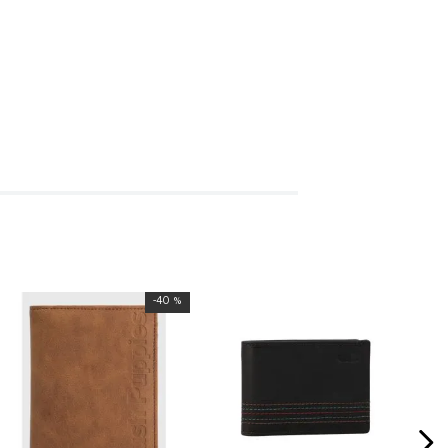
-
40 %