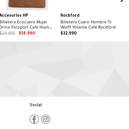
Accesorios HP
Rockford
Billetera Ecocuero Mujer
Billetera Cuero Hombre Tc
Drina Passport Café Hush
Wolff Volante Café Rockford
Puppies
$
24
.
990
$
14
.
990
$
32
.
990
Social