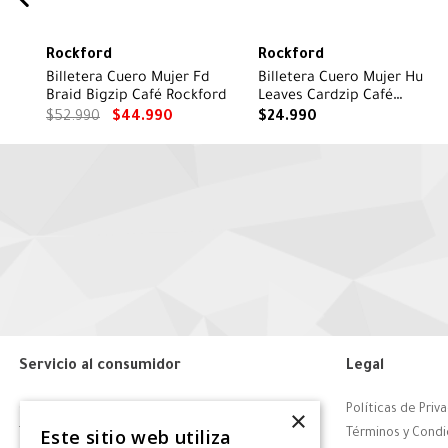
Rockford
Rockford
Billetera Cuero Mujer Fd
Billetera Cuero Mujer Hu
Braid Bigzip Café Rockford
Leaves Cardzip Café
Rockford
$
52
.
990
$
44
.
990
$
24
.
990
Servicio al consumidor
Legal
Centro de Ayuda
Políticas de Priv
×
Este sitio web utiliza
Tiendas
Términos y Condi