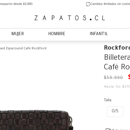
espacho desde $3.890
Cambios ilimitados sin costo
MUJER
HOMBRE
INFANTIL
Rockfor
raid Ziparound Café Rockford
Billete
Café Ro
$
59
.
990
Hasta
12
x
$
37
Talla
O/S