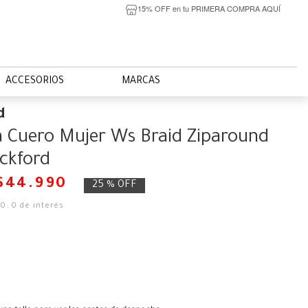
15% OFF en tu PRIMERA COMPRA AQUÍ
ACCESORIOS
MARCAS
d
ra Cuero Mujer Ws Braid Ziparound
ckford
$
44
.
990
25 %
OFF
50
,
0
de interés