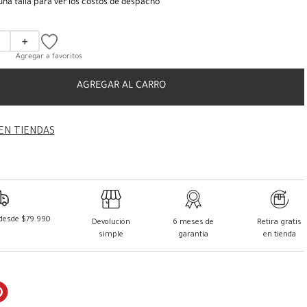
una talla para ver los costos de despacho
＋
AGREGAR AL CARRO
EN TIENDAS
 desde $79.990
Devolución
6 meses de
Retira gratis
simple
garantía
en tienda