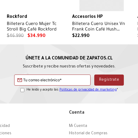
Rockford
Accesorios HP
Billetera Cuero Mujer Tc
Billetera Cuero Unisex Vn
Stroll Big Café Rockford
Frank Coin Café Hush
Puppies
$
46
.
990
$
34
.
990
$
22
.
990
Suscríbete y recibe nuestras ofertas y novedades.
He leído y acepto las
Políticas de privacidad de marketing
*
Cuenta
acidad
Mi Cuenta
ciones
Historial de Compras