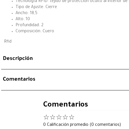
Tecnología RFID: tejido de protección oculto al interior de 
Tipo de Ajuste: Cierre
Ancho: 18,5
Alto: 10
Profundidad: 2
Composición: Cuero
Rfid
Descripción
Comentarios
Comentarios
☆
☆
☆
☆
☆
0 Calificación promedio
(0 comentarios)