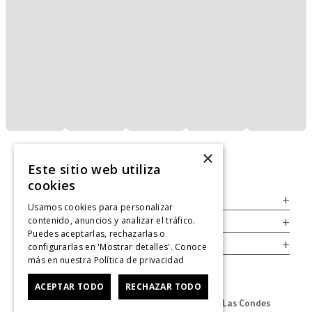
×
Este sitio web utiliza
cookies
Servicio al Consumidor
+
Usamos cookies para personalizar
contenido, anuncios y analizar el tráfico.
Legal
+
Puedes aceptarlas, rechazarlas o
Cuenta
+
configurarlas en 'Mostrar detalles'. Conoce
más en nuestra
Política de privacidad
ACEPTAR TODO
RECHAZAR TODO
Dirección Oficina: Av. Las Condes #11281 - Las Condes