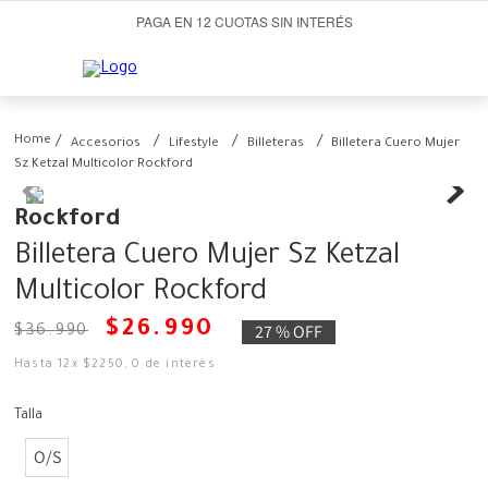
PAGA EN 12 CUOTAS SIN INTERÉS
Accesorios
Lifestyle
Billeteras
Billetera Cuero Mujer
Sz Ketzal Multicolor Rockford
Rockford
Billetera Cuero Mujer Sz Ketzal
Multicolor Rockford
$
26
.
990
27 %
OFF
$
36
.
990
Hasta
12
x
$
2250
,
0
de interés
Talla
O/S