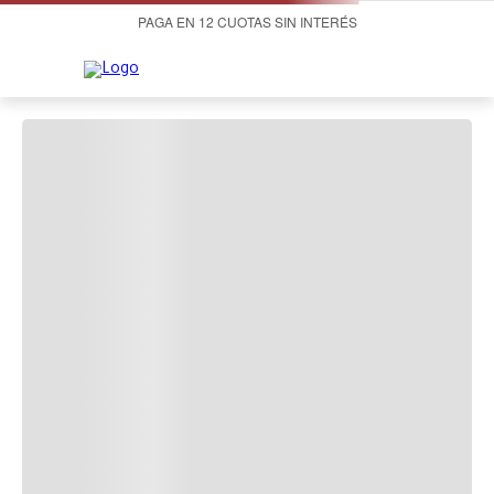
PAGA EN 12 CUOTAS SIN INTERÉS
¡OOPS!
LO SENTIMOS, NO PUDIMOS ENCONTRAR LO
QUE ESTABAS BUSCANDO.
A la hora de buscar te recomendamos:
Productos Recomendados: