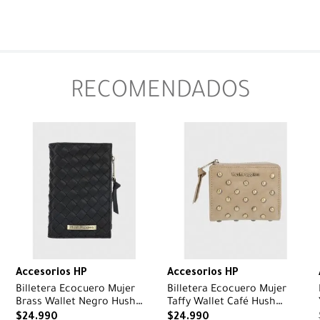
RECOMENDADOS
Accesorios HP
Accesorios HP
Billetera Ecocuero Mujer
Billetera Ecocuero Mujer
Brass Wallet Negro Hush
Taffy Wallet Café Hush
Puppies
Puppies
$
24
.
990
$
24
.
990