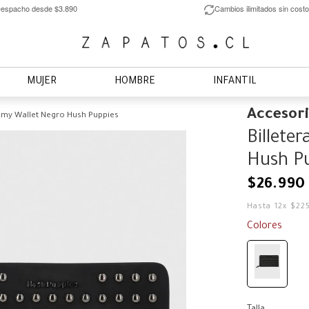
espacho desde $3.890
Cambios ilimitados sin costo
MUJER
HOMBRE
INFANTIL
Accesor
Tamy Wallet Negro Hush Puppies
Billete
Hush P
$
26
.
990
Hasta
12
x
$
22
Colores