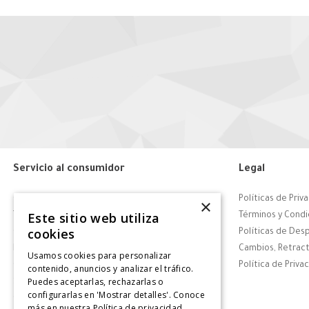
Servicio al consumidor
Legal
Centro de Ayuda
Políticas de Priv
×
Este sitio web utiliza
Tiendas
Términos y Condi
cookies
Contáctanos
Políticas de Des
Retiro en tienda
Cambios, Retract
Usamos cookies para personalizar
Giftcard
Política de Priva
contenido, anuncios y analizar el tráfico.
Puedes aceptarlas, rechazarlas o
Solicitar Factura
configurarlas en 'Mostrar detalles'. Conoce
CyberDay
más en nuestra
Política de privacidad