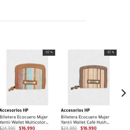
-
32 %
-
32 %
Accesorios HP
Accesorios HP
Billetera Ecocuero Mujer
Billetera Ecocuero Mujer
Yantii Wallet Multicolor
Yantii Wallet Café Hush
Hush Puppies
Puppies
$
24
.
990
$
16
.
990
$
24
.
990
$
16
.
990