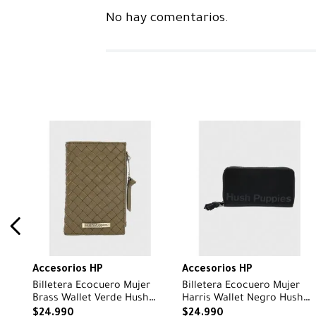
No hay comentarios.
Accesorios HP
Accesorios HP
Billetera Ecocuero Mujer
Billetera Ecocuero Mujer
Brass Wallet Verde Hush
Harris Wallet Negro Hush
Puppies
Puppies
$
24
.
990
$
24
.
990