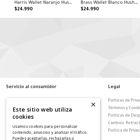
Harris Wallet Naranjo Hush
Brass Wallet Blanco Hush
Puppies
Puppies
$
24
.
990
$
24
.
990
Servicio al consumidor
Legal
Centro de Ayuda
Políticas de Priv
×
Este sitio web utiliza
Tiendas
Términos y Condi
cookies
Contáctanos
Políticas de Des
Retiro en tienda
Cambios, Retract
Usamos cookies para personalizar
Giftcard
Política de Priva
contenido, anuncios y analizar el tráfico.
Puedes aceptarlas, rechazarlas o
Solicitar Factura