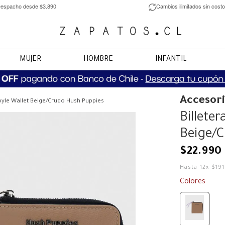
espacho desde $3.890
Cambios ilimitados sin costo
MUJER
HOMBRE
INFANTIL
Accesor
oyle Wallet Beige/Crudo Hush Puppies
Billete
Beige/C
$
22
.
990
Hasta
12
x
$
19
Colores