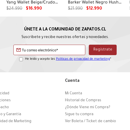
Yang Wallet Beige/Crudo
Barker Wallet Negro Hush
Hush Puppies
Puppies
$
24
.
990
$
16
.
990
$
21
.
990
$
12
.
990
Suscríbete y recibe nuestras ofertas y novedades.
He leído y acepto las
Políticas de privacidad de marketing
*
Cuenta
acidad
Mi Cuenta
ciones
Historial de Compras
pacho
¿Dónde Viene mi Compra?
o y Garantía
Sigue tu compra
cidad de Marketing
Ver Boleta / Ticket de cambio