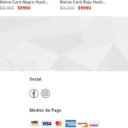
Kleine Card Negro Hush
Kleine Card Rojo Hush
Puppies
Puppies
$
16
.
990
$
9990
$
16
.
990
$
9990
Social
Medios de Pago