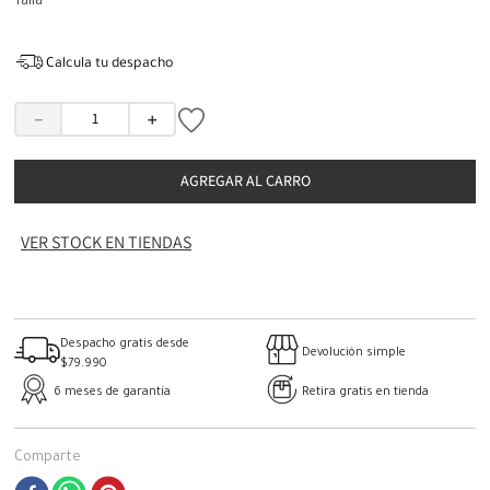
Talla
Calcula tu despacho
－
＋
AGREGAR AL CARRO
VER STOCK EN TIENDAS
Despacho gratis desde
Devolución simple
$79.990
6 meses de garantía
Retira gratis en tienda
Comparte