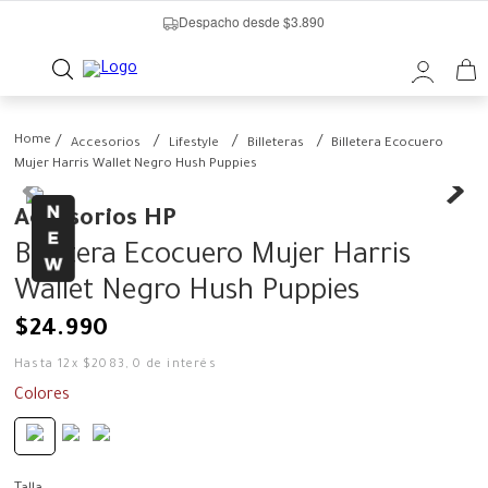
Despacho desde $3.890
Accesorios
Lifestyle
Billeteras
Billetera Ecocuero
Mujer Harris Wallet Negro Hush Puppies
Accesorios HP
Billetera Ecocuero Mujer Harris
Wallet Negro Hush Puppies
$
24
.
990
Hasta
12
x
$
2083
,
0
de interés
Colores