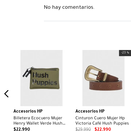
No hay comentarios.
-
23 %
Accesorios HP
Accesorios HP
Billetera Ecocuero Mujer
Cinturon Cuero Mujer Hp
Henry Wallet Verde Hush
Victoria Café Hush Puppies
Puppies
$
22
.
990
$
29
.
990
$
22
.
990