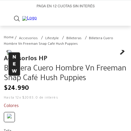
PAGA EN 12 CUOTAS SIN INTERÉS
Accesorios
Lifestyle
Billeteras
Billetera Cuero
Hombre Vn Freeman Snap Café Hush Puppies
Accesorios HP
Billetera Cuero Hombre Vn Freeman
Snap Café Hush Puppies
$
24
.
990
Hasta
12
x
$
2083
,
0
de interés
Colores