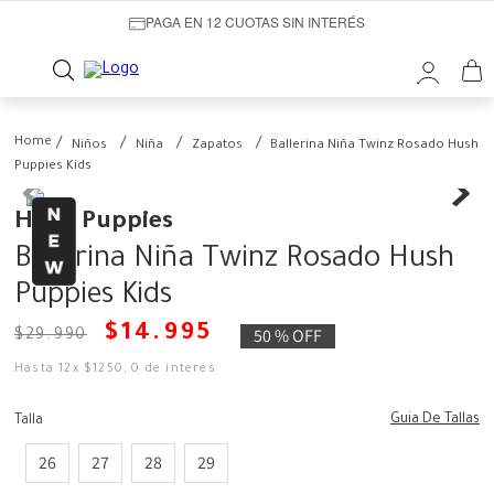
PAGA EN 12 CUOTAS SIN INTERÉS
Niños
Niña
Zapatos
Ballerina Niña Twinz Rosado Hush
Puppies Kids
Hush Puppies
Ballerina Niña Twinz Rosado Hush
Puppies Kids
$
14
.
995
50 %
OFF
$
29
.
990
Hasta
12
x
$
1250
,
0
de interés
Guia De Tallas
Talla
26
27
28
29