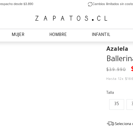
espacho desde $3.890
Cambios ilimitados sin costo
MUJER
HOMBRE
INFANTIL
Azaleia
Balleri
$
39
.
990
Hasta
12
x
$
16
Talla
35
Seleciona 