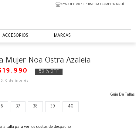
15% OFF en tu PRIMERA COMPRA AQUÍ
ACCESORIOS
MARCAS
na Mujer Noa Ostra Azaleia
$
19
.
990
50 %
OFF
66
,
0
de interés
Guia De Tallas
36
37
38
39
40
una talla para ver los costos de despacho