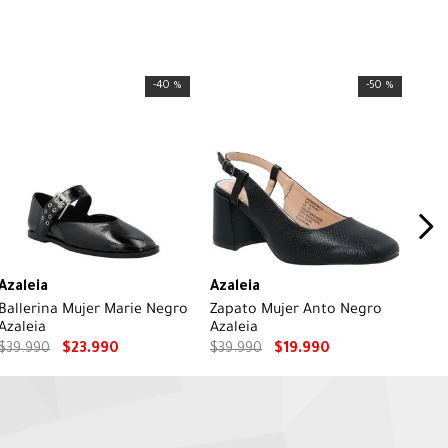
-
40 %
-
50 %
Azaleia
Azaleia
Ballerina Mujer Marie Negro
Zapato Mujer Anto Negro
Azaleia
Azaleia
$
39
.
990
$
23
.
990
$
39
.
990
$
19
.
990