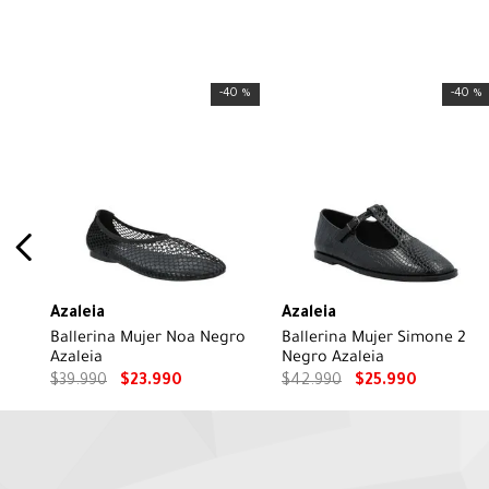
-
40 %
-
40 %
Azaleia
Azaleia
Ballerina Mujer Noa Negro
Ballerina Mujer Simone 2
Azaleia
Negro Azaleia
$
39
.
990
$
23
.
990
$
42
.
990
$
25
.
990