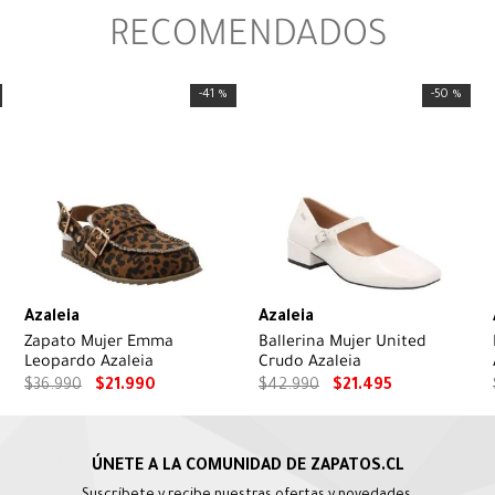
RECOMENDADOS
-
41 %
-
50 %
Azaleia
Azaleia
Zapato Mujer Emma
Ballerina Mujer United
Leopardo Azaleia
Crudo Azaleia
$
36
.
990
$
21
.
990
$
42
.
990
$
21
.
495