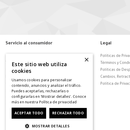
Servicio al consumidor
Legal
Centro de Ayuda
Políticas de Priv
×
Este sitio web utiliza
Tiendas
Términos y Condi
cookies
Contáctanos
Políticas de Des
Retiro en tienda
Cambios, Retract
Usamos cookies para personalizar
Giftcard
Política de Priva
contenido, anuncios y analizar el tráfico.
Puedes aceptarlas, rechazarlas o
Solicitar Factura
configurarlas en 'Mostrar detalles'. Conoce
CyberDay
más en nuestra
Política de privacidad
CyberMonday
ACEPTAR TODO
RECHAZAR TODO
MOSTRAR DETALLES