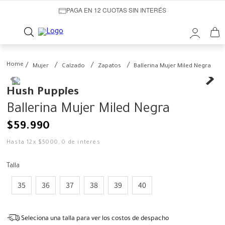
PAGA EN 12 CUOTAS SIN INTERÉS
Mujer
Calzado
Zapatos
Ballerina Mujer Miled Negra
Hush Puppies
Ballerina Mujer Miled Negra
$
59
.
990
Hasta
12
x
$
5000
,
0
de interés
Talla
35
36
37
38
39
40
Seleciona una talla para ver los costos de despacho