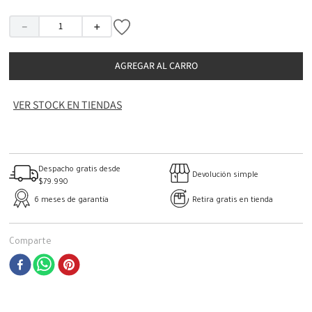
－
＋
AGREGAR AL CARRO
VER STOCK EN TIENDAS
Despacho gratis desde
Devolución simple
$79.990
6 meses de garantía
Retira gratis en tienda
Comparte