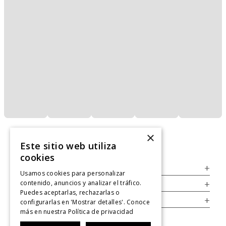
×
Este sitio web utiliza
cookies
Servicio al Consumidor
+
Usamos cookies para personalizar
contenido, anuncios y analizar el tráfico.
Legal
+
Puedes aceptarlas, rechazarlas o
Cuenta
+
configurarlas en 'Mostrar detalles'. Conoce
más en nuestra
Política de privacidad