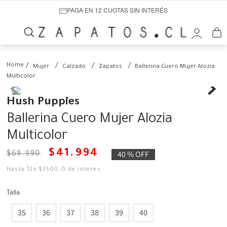
PAGA EN 12 CUOTAS SIN INTERÉS
Mujer
Calzado
Zapatos
Ballerina Cuero Mujer Alozia
Multicolor
Hush Puppies
Ballerina Cuero Mujer Alozia
Multicolor
$
41
.
994
40 %
OFF
$
69
.
990
Hasta
12
x
$
3500
,
0
de interés
Talla
35
36
37
38
39
40