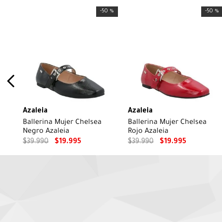
-
50 %
-
50 %
Azaleia
Azaleia
Ballerina Mujer Chelsea
Ballerina Mujer Chelsea
Negro Azaleia
Rojo Azaleia
$
39
.
990
$
19
.
995
$
39
.
990
$
19
.
995