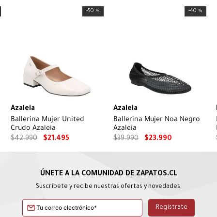
-
50 %
-
40 %
Azaleia
Azaleia
Ballerina Mujer United
Ballerina Mujer Noa Negro
Crudo Azaleia
Azaleia
$
42
.
990
$
21
.
495
$
39
.
990
$
23
.
990
Suscríbete y recibe nuestras ofertas y novedades.