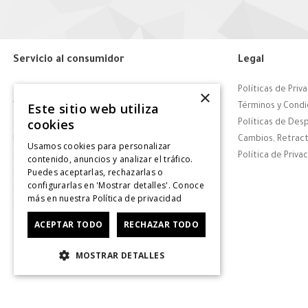
Servicio al consumidor
Legal
Centro de Ayuda
Políticas de Priv
×
Este sitio web utiliza
Tiendas
Términos y Condi
cookies
Contáctanos
Políticas de Des
Retiro en tienda
Cambios, Retract
Usamos cookies para personalizar
Giftcard
Política de Priva
contenido, anuncios y analizar el tráfico.
Puedes aceptarlas, rechazarlas o
Solicitar Factura
configurarlas en 'Mostrar detalles'. Conoce
CyberDay
más en nuestra
Política de privacidad
CyberMonday
ACEPTAR TODO
RECHAZAR TODO
MOSTRAR DETALLES