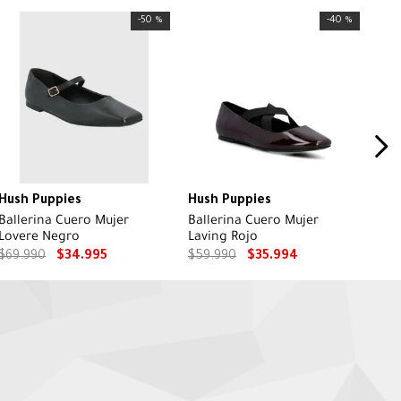
-
50 %
-
40 %
Hush Puppies
Hush Puppies
Ballerina Cuero Mujer
Ballerina Cuero Mujer
Lovere Negro
Laving Rojo
$
69
.
990
$
34
.
995
$
59
.
990
$
35
.
994