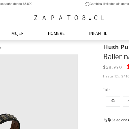
espacho desde $3.890
Cambios ilimitados sin costo
MUJER
HOMBRE
INFANTIL
Hush Pu
a
Balleri
$
69
.
990
Hasta
12
x
$
41
Talla
35
Seleciona 