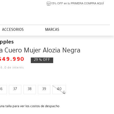
15% OFF en tu PRIMERA COMPRA AQUÍ
ACCESORIOS
MARCAS
ppies
na Cuero Mujer Alozia Negra
$
49
.
990
29 %
OFF
66
,
0
de interés
36
37
38
39
40
una talla para ver los costos de despacho