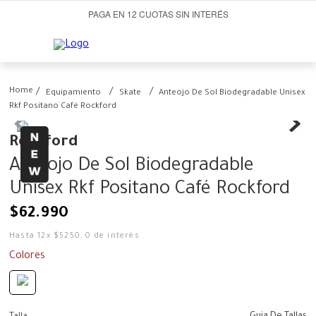
PAGA EN 12 CUOTAS SIN INTERÉS
Equipamiento
Skate
Anteojo De Sol Biodegradable Unisex
Rkf Positano Café Rockford
Rockford
Anteojo De Sol Biodegradable
Unisex Rkf Positano Café Rockford
$
62
.
990
Hasta
12
x
$
5250
,
0
de interés
Colores