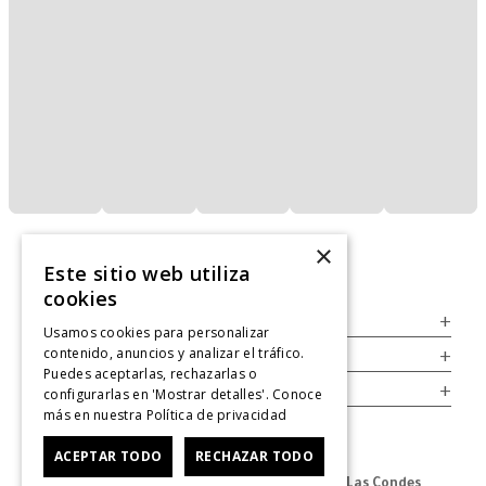
×
Este sitio web utiliza
cookies
Servicio al Consumidor
+
Usamos cookies para personalizar
contenido, anuncios y analizar el tráfico.
Legal
+
Puedes aceptarlas, rechazarlas o
Cuenta
+
configurarlas en 'Mostrar detalles'. Conoce
más en nuestra
Política de privacidad
ACEPTAR TODO
RECHAZAR TODO
Dirección Oficina: Av. Las Condes #11281 - Las Condes