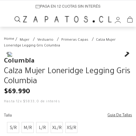
PAGA EN 12 CUOTAS SIN INTERÉS
Mujer
Vestuario
Primeras Capas
Calza Mujer
Loneridge Legging Gris Columbia
Columbia
Calza Mujer Loneridge Legging Gris
Columbia
$
69
.
990
Hasta
12
x
$
5833
,
0
de interés
Guia De Tallas
Talla
S/R
M/R
L/R
XL/R
XS/R