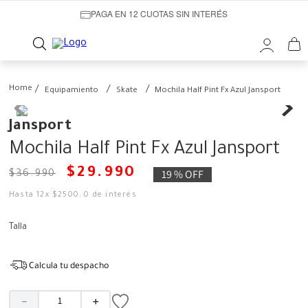
PAGA EN 12 CUOTAS SIN INTERÉS
Equipamiento
Skate
Mochila Half Pint Fx Azul Jansport
Jansport
Mochila Half Pint Fx Azul Jansport
$
29
.
990
19 %
OFF
$
36
.
990
Hasta
12
x
$
2500
,
0
de interés
Talla
Calcula tu despacho
－
＋