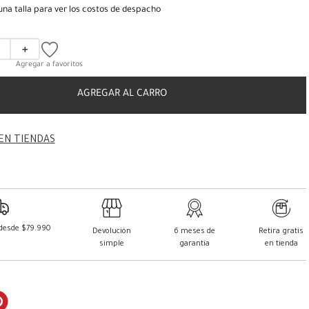
una talla para ver los costos de despacho
＋
AGREGAR AL CARRO
EN TIENDAS
 desde $79.990
Devolución
6 meses de
Retira gratis
simple
garantía
en tienda