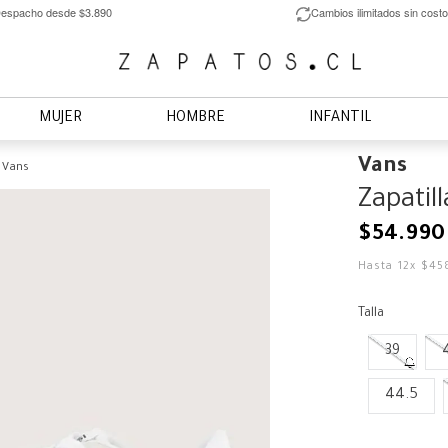
espacho desde $3.890
Cambios ilimitados sin costo
MUJER
HOMBRE
INFANTIL
Vans
o Vans
Zapatil
$
54
.
990
Hasta
12
x
$
45
Talla
39
44.5