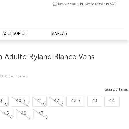
15% OFF en tu PRIMERA COMPRA AQUÍ
ACCESORIOS
MARCAS
la Adulto Ryland Blanco Vans
83
,
0
de interés
Guia De Tallas
40
40.5
41
42
42.5
43
44
45
46
47