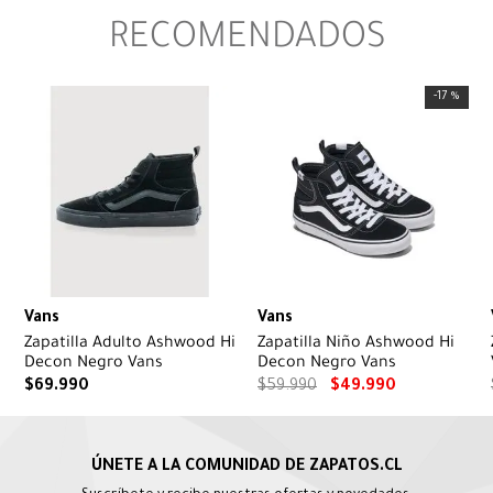
RECOMENDADOS
-
17 %
Vans
Vans
p
Zapatilla Adulto Ashwood Hi
Zapatilla Niño Ashwood Hi
Decon Negro Vans
Decon Negro Vans
$
69
.
990
$
59
.
990
$
49
.
990