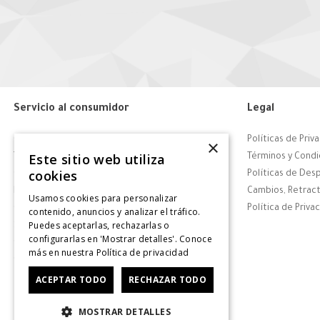
Servicio al consumidor
Legal
Centro de Ayuda
Políticas de Priv
×
Este sitio web utiliza
Tiendas
Términos y Condi
cookies
Contáctanos
Políticas de Des
Retiro en tienda
Cambios, Retract
Usamos cookies para personalizar
Giftcard
Política de Priva
contenido, anuncios y analizar el tráfico.
Puedes aceptarlas, rechazarlas o
Solicitar Factura
configurarlas en 'Mostrar detalles'. Conoce
CyberDay
más en nuestra
Política de privacidad
CyberMonday
ACEPTAR TODO
RECHAZAR TODO
MOSTRAR DETALLES