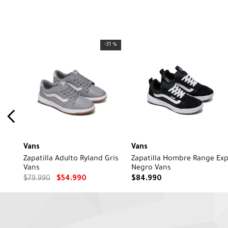
-
31 %
Vans
Vans
Zapatilla Adulto Ryland Gris
Zapatilla Hombre Range Ex
Vans
Negro Vans
$
79
.
990
$
54
.
990
$
84
.
990