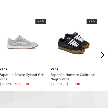
-
25 %
-
25 %
Vans
Vans
Zapatilla Adulto Ryland Gris
Zapatilla Hombre Caldrone
Vans
Negro Vans
$
79
.
990
$
59
.
990
$
79
.
990
$
59
.
990