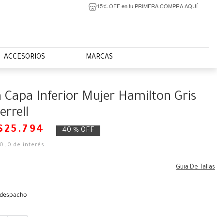
15% OFF en tu PRIMERA COMPRA AQUÍ
ACCESORIOS
MARCAS
 Capa Inferior Mujer Hamilton Gris
errell
$
25
.
794
40 %
OFF
50
,
0
de interés
Guia De Tallas
 despacho