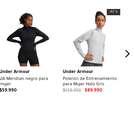
-
40 %
Under Armour
Under Armour
UA Meridian negro para
Polerón de Entrenamiento
mujer
para Mujer Halo Gris
$
59
.
990
$
149
.
990
$
89
.
990