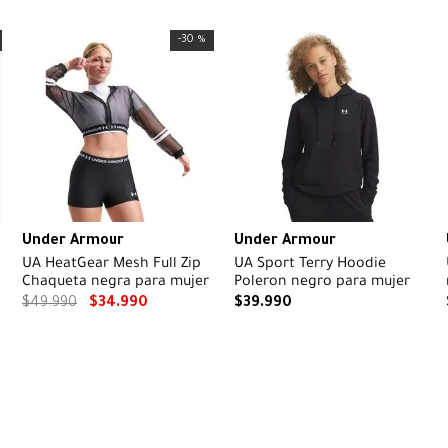
-
30 %
Under Armour
Under Armour
UA HeatGear Mesh Full Zip
UA Sport Terry Hoodie
Chaqueta negra para mujer
Poleron negro para mujer
$
49
.
990
$
34
.
990
$
39
.
990