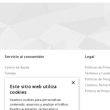
Servicio al consumidor
Legal
Centro de Ayuda
Políticas de Priv
Tiendas
Términos y Condi
Contáctanos
Políticas de Des
×
Este sitio web utiliza
Retiro en tienda
Cambios, Retract
cookies
Giftcard
Política de Priva
Solicitar Factura
Usamos cookies para personalizar
CyberDay
contenido, anuncios y analizar el tráfico.
Puedes aceptarlas, rechazarlas o
CyberMonday