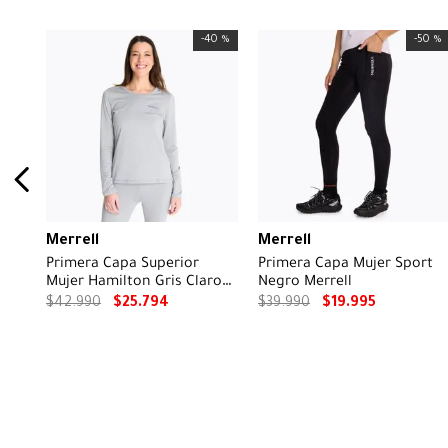
-
40 %
-
50 %
Merrell
Merrell
Primera Capa Superior
Primera Capa Mujer Sport
Mujer Hamilton Gris Claro
Negro Merrell
Merrell
$
42
.
990
$
25
.
794
$
39
.
990
$
19
.
995