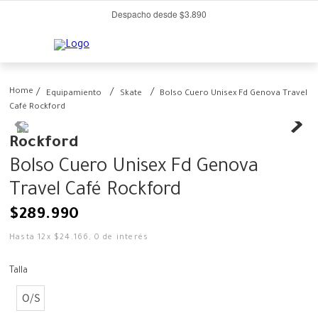
Despacho desde $3.890
Equipamiento
Skate
Bolso Cuero Unisex Fd Genova Travel
Café Rockford
Rockford
Bolso Cuero Unisex Fd Genova
Travel Café Rockford
$
289
.
990
Hasta
12
x
$
24
.
166
,
0
de interés
Talla
O/S