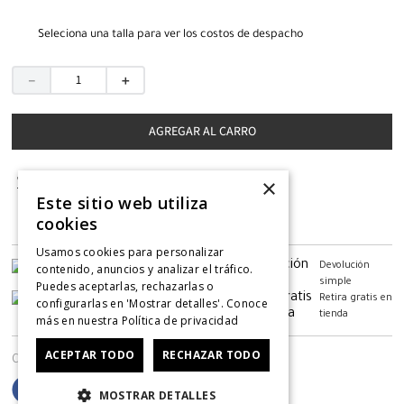
Seleciona una talla para ver los costos de despacho
－
＋
AGREGAR AL CARRO
VER STOCK EN TIENDAS
×
Este sitio web utiliza
cookies
Usamos cookies para personalizar
Despacho gratis
Devolución
contenido, anuncios y analizar el tráfico.
desde $79.990
simple
Puedes aceptarlas, rechazarlas o
6 meses de
Retira gratis en
configurarlas en 'Mostrar detalles'. Conoce
garantía
tienda
más en nuestra
Política de privacidad
ACEPTAR TODO
RECHAZAR TODO
Comparte
MOSTRAR DETALLES