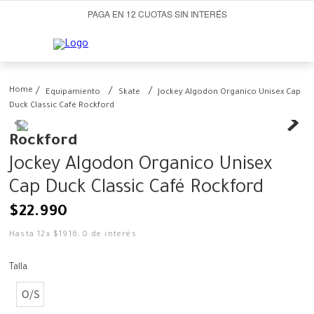
PAGA EN 12 CUOTAS SIN INTERÉS
Equipamiento
Skate
Jockey Algodon Organico Unisex Cap
Duck Classic Café Rockford
Rockford
Jockey Algodon Organico Unisex
Cap Duck Classic Café Rockford
$
22
.
990
Hasta
12
x
$
1916
,
0
de interés
Talla
O/S