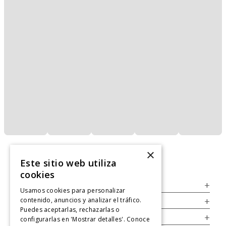
×
Este sitio web utiliza
cookies
Servicio al Consumidor
+
Usamos cookies para personalizar
contenido, anuncios y analizar el tráfico.
Legal
+
Puedes aceptarlas, rechazarlas o
Cuenta
+
configurarlas en 'Mostrar detalles'. Conoce