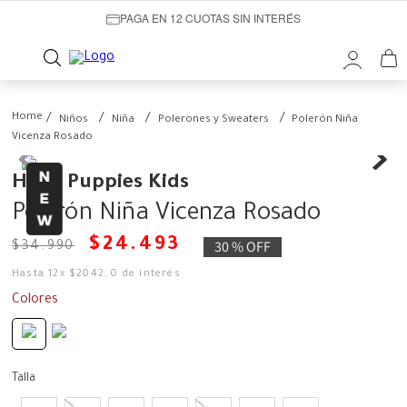
PAGA EN 12 CUOTAS SIN INTERÉS
Niños
Niña
Polerones y Sweaters
Polerón Niña
Vicenza Rosado
Hush Puppies Kids
Polerón Niña Vicenza Rosado
$
24
.
493
30 %
OFF
$
34
.
990
Hasta
12
x
$
2042
,
0
de interés
Colores
Talla