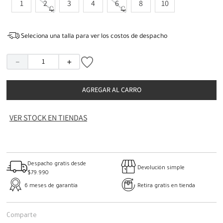
1
2
3
4
6
8
10
Seleciona una talla para ver los costos de despacho
－
＋
AGREGAR AL CARRO
VER STOCK EN TIENDAS
Despacho gratis desde
Devolución simple
$79.990
6 meses de garantía
Retira gratis en tienda
Comparte