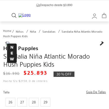
Despacho desde $3.890
Niños
Niña
Sandalias
Sandalia Niña Atlantic Morado
Hush Puppies Kids
Hush Puppies
Sandalia Niña Atlantic Morado
Hush Puppies Kids
$
25
.
893
30 %
OFF
$
36
.
990
Hasta
12
x
$
2158
,
0
de interés
Guia De Tallas
Talla
26
27
28
29