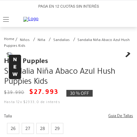
PAGA EN 12 CUOTAS SIN INTERÉS
Niños
Niña
Sandalias
Sandalia Niña Abaco Azul Hush
Puppies Kids
Hush Puppies
Sandalia Niña Abaco Azul Hush
Puppies Kids
$
27
.
993
30 %
OFF
$
39
.
990
Hasta
12
x
$
2333
,
0
de interés
Guia De Tallas
Talla
26
27
28
29