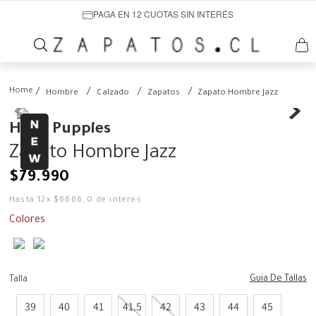
PAGA EN 12 CUOTAS SIN INTERÉS
Hombre
Calzado
Zapatos
Zapato Hombre Jazz
Hush Puppies
Zapato Hombre Jazz
$
79
.
990
Hasta
12
x
$
6666
,
0
de interés
Colores
Guia De Tallas
Talla
39
40
41
41.5
42
43
44
45