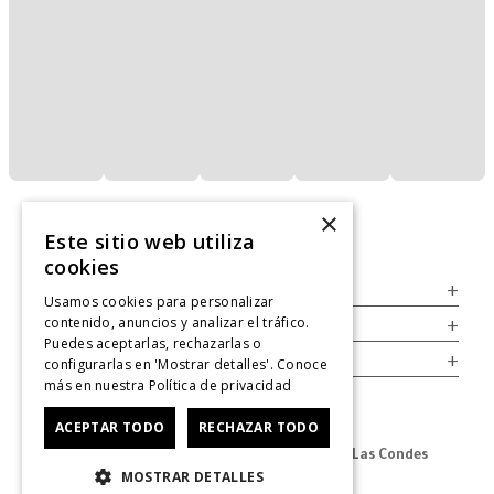
×
Este sitio web utiliza
cookies
Servicio al Consumidor
+
Usamos cookies para personalizar
contenido, anuncios y analizar el tráfico.
Legal
+
Puedes aceptarlas, rechazarlas o
Cuenta
+
configurarlas en 'Mostrar detalles'. Conoce
más en nuestra
Política de privacidad
ACEPTAR TODO
RECHAZAR TODO
Dirección Oficina: Av. Las Condes #11281 - Las Condes
MOSTRAR DETALLES
Revisa nuestras tiendas
aquí