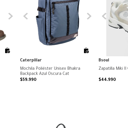
Caterpillar
Bsoul
Mochila Poliéster Unisex Bhakra
Zapatilla Miki II
Backpack Azul Oscura Cat
$
59
.
990
$
44
.
990