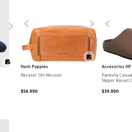
Hush Puppies
Accesorios HP
Neceser Om Neceser
Pantufla Casua
Slipper Basset
$
56
.
990
$
39
.
990