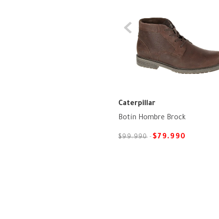
Caterpillar
Botín Hombre Brock
$
79
.
990
$
99
.
990