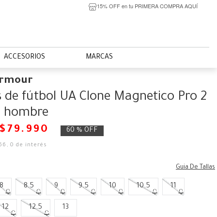
15% OFF en tu PRIMERA COMPRA AQUÍ
ACCESORIOS
MARCAS
Armour
 de fútbol UA Clone Magnetico Pro 2
a hombre
$
79
.
990
60 %
OFF
66
,
0
de interés
Guia De Tallas
8
8.5
9
9.5
10
10.5
11
12
12.5
13