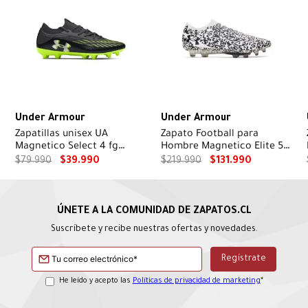
Under Armour
Under Armour
Zapatillas unisex UA
Zapato Football para
Magnetico Select 4 fg
Hombre Magnetico Elite 5
Fútbol negro
FG Negro
$
79
.
990
$
39
.
990
$
219
.
990
$
131
.
990
Suscríbete y recibe nuestras ofertas y novedades.
He leído y acepto las
Políticas de privacidad de marketing
*