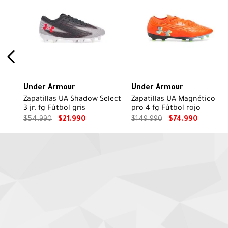
Under Armour
Under Armour
Zapatillas UA Shadow Select
Zapatillas UA Magnético
3 jr. fg Fútbol gris
pro 4 fg Fútbol rojo
$
54
.
990
$
21
.
990
$
149
.
990
$
74
.
990