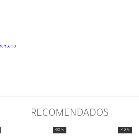
mentario.
RECOMENDADOS
-
50 %
-
40 %