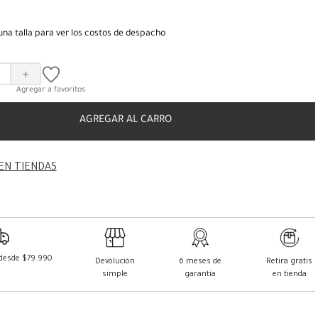
una talla para ver los costos de despacho
＋
AGREGAR AL CARRO
EN TIENDAS
 desde $79.990
Devolución
6 meses de
Retira gratis
simple
garantía
en tienda