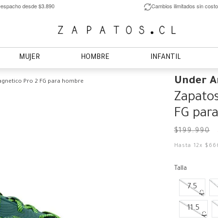
espacho desde $3.890
Cambios ilimitados sin costo
MUJER
HOMBRE
INFANTIL
Under 
agnetico Pro 2 FG para hombre
Zapatos
FG par
$
199
.
990
Hasta
12
x
$
66
Talla
7.5
11.5