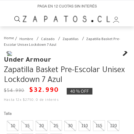
PAGA EN 12 CUOTAS SIN INTERÉS
Hombre
Calzado
Zapatillas
Zapatilla Basket Pre-
Escolar Unisex Lockdown 7 Azul
Under Armour
Zapatilla Basket Pre-Escolar Unisex
Lockdown 7 Azul
$
32
.
990
40 %
OFF
$
54
.
990
Hasta
12
x
$
2750
,
0
de interés
Talla
10
15
20
25
30
110
115
120