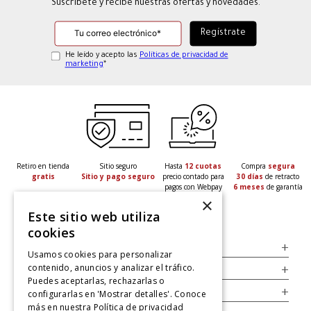
Suscríbete y recibe nuestras ofertas y novedades.
He leído y acepto las
Políticas de privacidad de
marketing
*
Retiro en tienda
Sitio seguro
Hasta
12 cuotas
Compra
segura
gratis
Sitio y pago seguro
precio contado para
30 días
de retracto
pagos con Webpay
6 meses
de garantía
×
Este sitio web utiliza
cookies
Servicio al Consumidor
+
Usamos cookies para personalizar
contenido, anuncios y analizar el tráfico.
Legal
+
Puedes aceptarlas, rechazarlas o
Cuenta
+
configurarlas en 'Mostrar detalles'. Conoce
más en nuestra
Política de privacidad