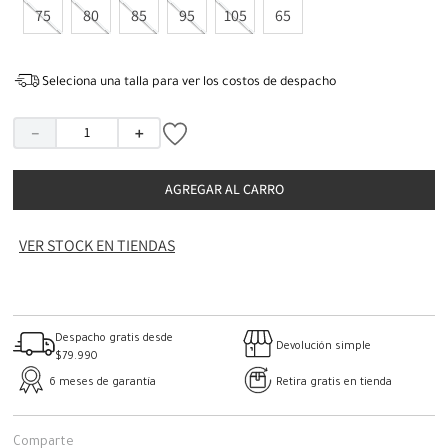
75
80
85
95
105
65
Seleciona una talla para ver los costos de despacho
－
＋
AGREGAR AL CARRO
VER STOCK EN TIENDAS
Despacho gratis desde
Devolución simple
$79.990
6 meses de garantía
Retira gratis en tienda
Comparte