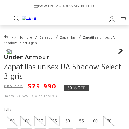
PAGA EN 12 CUOTAS SIN INTERÉS
Hombre
Calzado
Zapatillas
Zapatillas unisex UA
Shadow Select 3 gris
Under Armour
Zapatillas unisex UA Shadow Select
3 gris
$
29
.
990
50 %
OFF
$
59
.
990
Hasta
12
x
$
2500
,
0
de interés
Talla
90
100
110
115
50
55
60
70