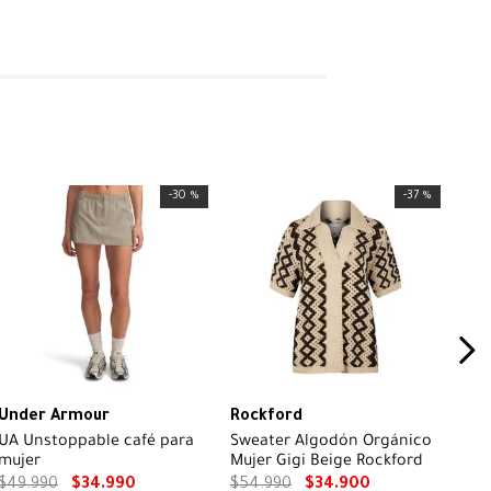
-
30 %
-
37 %
Under Armour
Rockford
UA Unstoppable café para
Sweater Algodón Orgánico
mujer
Mujer Gigi Beige Rockford
$
49
.
990
$
34
.
990
$
54
.
990
$
34
.
900