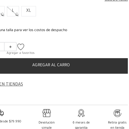
Guia De Tallas
L
XL
una talla para ver los costos de despacho
＋
AGREGAR AL CARRO
EN TIENDAS
 desde $79.990
Devolución
6 meses de
Retira gratis
simple
garantía
en tienda