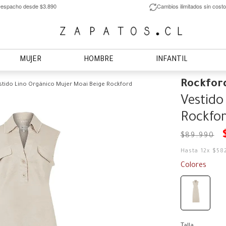
espacho desde $3.890
Cambios ilimitados sin costo
MUJER
HOMBRE
INFANTIL
Rockfor
stido Lino Orgánico Mujer Moai Beige Rockford
Vestido
Rockfo
$
89
.
990
Hasta
12
x
$
58
Colores