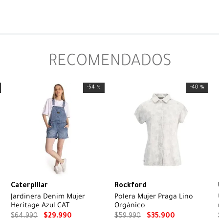
RECOMENDADOS
-
54 %
-
40 %
Caterpillar
Rockford
Jardinera Denim Mujer
Polera Mujer Praga Lino
Heritage Azul CAT
Orgánico
$
64
.
990
$
29
.
990
$
59
.
990
$
35
.
900