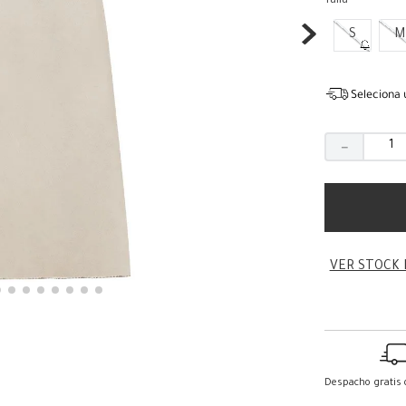
Talla
S
M
Seleciona 
－
VER STOCK 
Despacho gratis