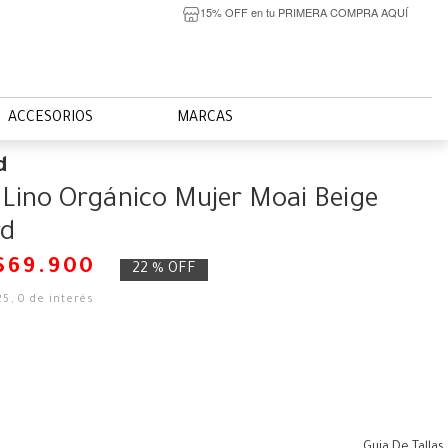
15% OFF en tu PRIMERA COMPRA AQUÍ
ACCESORIOS
MARCAS
d
 Lino Orgánico Mujer Moai Beige
rd
$
69
.
900
22 %
OFF
25
,
0
de interés