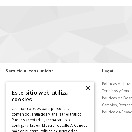
Servicio al consumidor
Legal
Centro de Ayuda
Políticas de Priv
×
Este sitio web utiliza
Tiendas
Términos y Condi
cookies
Contáctanos
Políticas de Des
Retiro en tienda
Cambios, Retract
Usamos cookies para personalizar
Giftcard
Política de Priva
contenido, anuncios y analizar el tráfico.
Puedes aceptarlas, rechazarlas o
Solicitar Factura
configurarlas en 'Mostrar detalles'. Conoce
CyberDay
más en nuestra
Política de privacidad