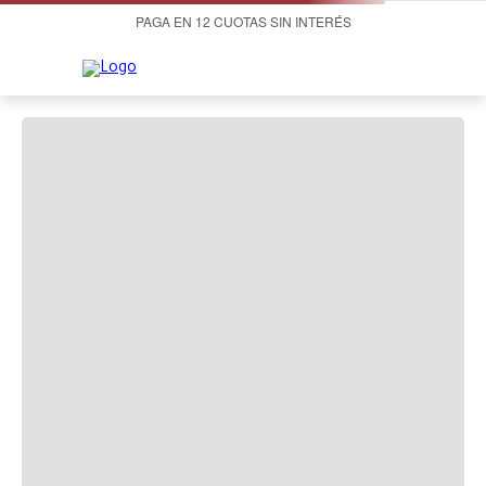
PAGA EN 12 CUOTAS SIN INTERÉS
¡OOPS!
LO SENTIMOS, NO PUDIMOS ENCONTRAR LO
QUE ESTABAS BUSCANDO.
A la hora de buscar te recomendamos:
Productos Recomendados: