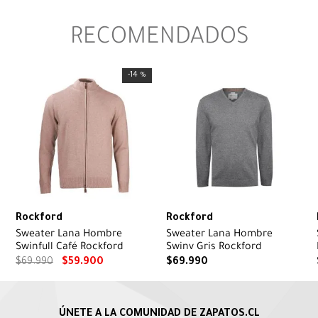
RECOMENDADOS
-
14 %
Rockford
Rockford
Sweater Lana Hombre
Sweater Lana Hombre
Swinfull Café Rockford
Swinv Gris Rockford
$
69
.
990
$
59
.
900
$
69
.
990