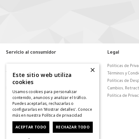
Servicio al consumidor
Legal
Centro de Ayuda
Políticas de Priv
×
Este sitio web utiliza
Tiendas
Términos y Condi
cookies
Contáctanos
Políticas de Des
Retiro en tienda
Cambios, Retract
Usamos cookies para personalizar
Giftcard
Política de Priva
contenido, anuncios y analizar el tráfico.
Puedes aceptarlas, rechazarlas o
Solicitar Factura
configurarlas en 'Mostrar detalles'. Conoce
CyberDay
más en nuestra
Política de privacidad
CyberMonday
ACEPTAR TODO
RECHAZAR TODO