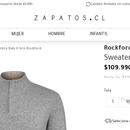
espacho desde $3.890
Cambios ilimitados sin costo
MUJER
HOMBRE
INFANTIL
Rockfor
bre Italy.H Gris Rockford
Sweater
$
109
.
99
Hasta
12
x
$
91
Talla
S
M
Seleciona 