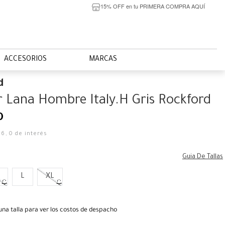
15% OFF en tu PRIMERA COMPRA AQUÍ
ACCESORIOS
MARCAS
d
 Lana Hombre Italy.H Gris Rockford
0
66
,
0
de interés
Guia De Tallas
L
XL
una talla para ver los costos de despacho