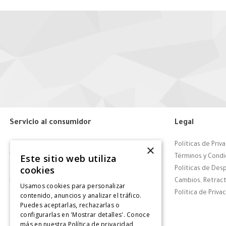
Servicio al consumidor
Legal
Centro de Ayuda
Políticas de Priv
×
Este sitio web utiliza
Tiendas
Términos y Condi
cookies
Contáctanos
Políticas de Des
Retiro en tienda
Cambios, Retract
Usamos cookies para personalizar
Giftcard
Política de Priva
contenido, anuncios y analizar el tráfico.
Puedes aceptarlas, rechazarlas o
Solicitar Factura
configurarlas en 'Mostrar detalles'. Conoce
CyberDay
más en nuestra
Política de privacidad