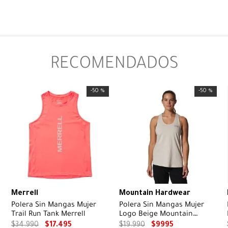
RECOMENDADOS
-
50 %
-
50 %
Merrell
Mountain Hardwear
Polera Sin Mangas Mujer
Polera Sin Mangas Mujer
Trail Run Tank Merrell
Logo Beige Mountain
Hardwear
$
34
.
990
$
17
.
495
$
19
.
990
$
9995