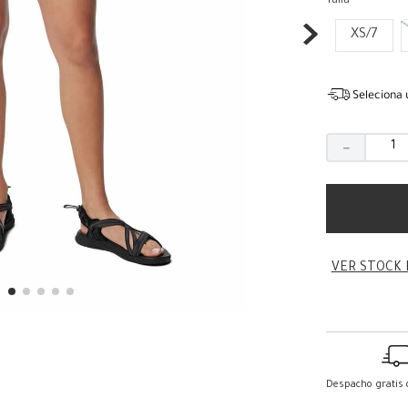
Talla
XS/7
Seleciona 
－
VER STOCK 
Despacho gratis