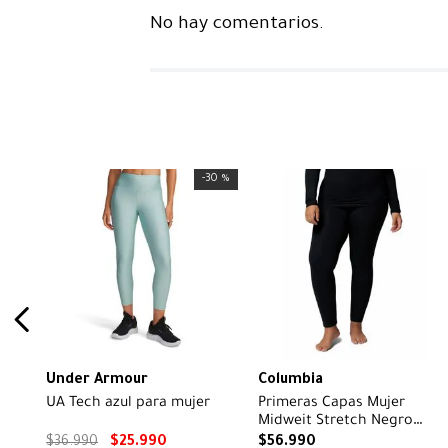
No hay comentarios.
-
30 %
Under Armour
Columbia
UA Tech azul para mujer
Primeras Capas Mujer
Midweit Stretch Negro
Columbia
$
36
.
990
$
25
.
990
$
56
.
990