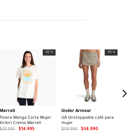
-
50 %
-
30 %
Merrell
Under Armour
Polera Manga Corta Mujer
UA Unstoppable café para
Kirikiri Crema Merrell
mujer
$
29
.
990
$
14
.
995
$
49
.
990
$
34
.
990