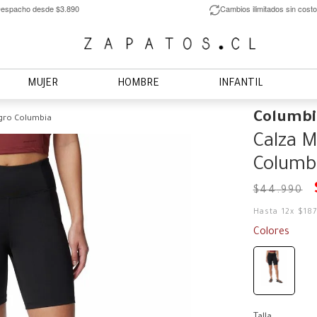
espacho desde $3.890
Cambios ilimitados sin costo
MUJER
HOMBRE
INFANTIL
Columbi
egro Columbia
Calza M
Columb
$
44
.
990
Hasta
12
x
$
18
Colores