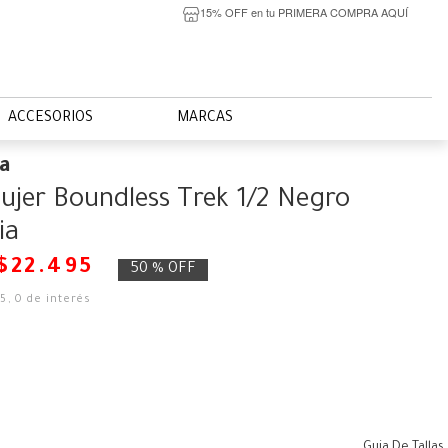
15% OFF en tu PRIMERA COMPRA AQUÍ
ACCESORIOS
MARCAS
a
ujer Boundless Trek 1/2 Negro
ia
$
22
.
495
50 %
OFF
75
,
0
de interés