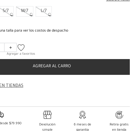
Guia De Tallas
S/7
M/7
L/7
una talla para ver los costos de despacho
＋
AGREGAR AL CARRO
EN TIENDAS
 desde $79.990
Devolución
6 meses de
Retira gratis
simple
garantía
en tienda