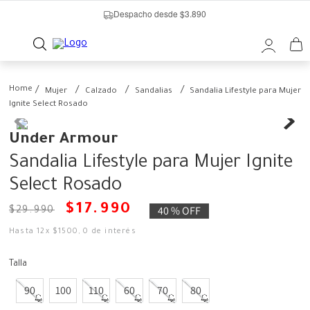
Despacho desde $3.890
Mujer
Calzado
Sandalias
Sandalia Lifestyle para Mujer
Ignite Select Rosado
Under Armour
Sandalia Lifestyle para Mujer Ignite
Select Rosado
$
17
.
990
40 %
OFF
$
29
.
990
Hasta
12
x
$
1500
,
0
de interés
Talla
90
100
110
60
70
80