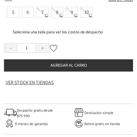
Guia De Tallas
Talla
5
6
7
8
9
10
Seleciona una talla para ver los costos de despacho
－
＋
AGREGAR AL CARRO
VER STOCK EN TIENDAS
Despacho gratis desde
Devolución simple
$79.990
6 meses de garantía
Retira gratis en tienda