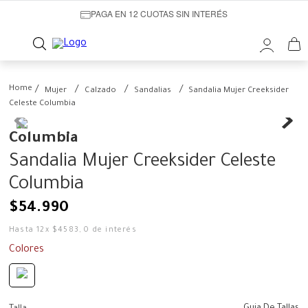
PAGA EN 12 CUOTAS SIN INTERÉS
Mujer
Calzado
Sandalias
Sandalia Mujer Creeksider
Celeste Columbia
Columbia
Sandalia Mujer Creeksider Celeste
Columbia
$
54
.
990
Hasta
12
x
$
4583
,
0
de interés
Colores