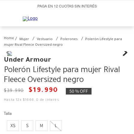
PAGA EN 12 CUOTAS SIN INTERÉS
Mujer
Vestuario
Polerones
Polerón Lifestyle para
mujer Rival Fleece Oversized negro
Under Armour
Polerón Lifestyle para mujer Rival
Fleece Oversized negro
$
19
.
990
50 %
OFF
$
39
.
990
Hasta
12
x
$
1666
,
0
de interés
Talla
XS
S
M
L