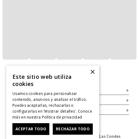
×
Este sitio web utiliza
cookies
Servicio al Consumidor
+
Usamos cookies para personalizar
contenido, anuncios y analizar el tráfico.
Legal
+
Puedes aceptarlas, rechazarlas o
Cuenta
+
configurarlas en 'Mostrar detalles'. Conoce
más en nuestra
Política de privacidad
ACEPTAR TODO
RECHAZAR TODO
Dirección Oficina: Av. Las Condes #11281 - Las Condes