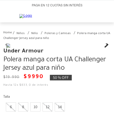
PAGA EN 12 CUOTAS SIN INTERÉS
Niños
Niño
Poleras y Camisas
Polera manga corta UA
Challenger Jersey azul para niño
Under Armour
Polera manga corta UA Challenger
Jersey azul para niño
$
9990
50 %
OFF
$
19
.
990
Hasta
12
x
$
833
,
0
de interés
Talla
6
8
10
12
14