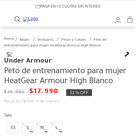
PAGA EN 12 CUOTAS SIN INTERÉS
Mujer
Vestuario
Petos y Calzas
Peto de
entrenamiento para mujer HeatGear Armour High Blanco
Under Armour
Peto de entrenamiento para mujer
HeatGear Armour High Blanco
$
17
.
990
51 %
OFF
$
36
.
990
Hasta
12
x
$
1500
,
0
de interés
Talla
XS
S
M
L