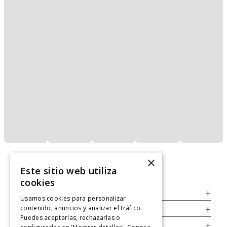
×
Este sitio web utiliza
cookies
Servicio al Consumidor
+
Usamos cookies para personalizar
contenido, anuncios y analizar el tráfico.
Legal
+
Puedes aceptarlas, rechazarlas o
Cuenta
+