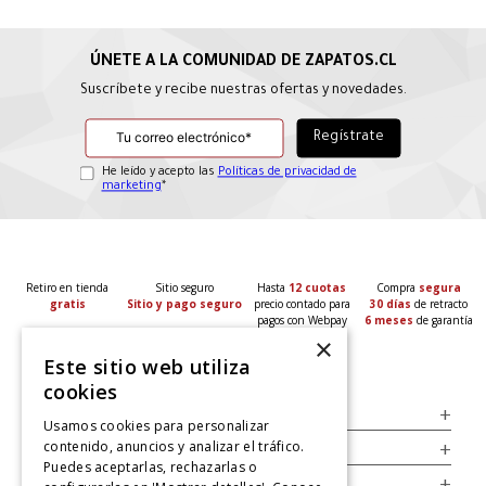
Suscríbete y recibe nuestras ofertas y novedades.
He leído y acepto las
Políticas de privacidad de
marketing
*
Retiro en tienda
Sitio seguro
Hasta
12 cuotas
Compra
segura
gratis
Sitio y pago seguro
precio contado para
30 días
de retracto
pagos con Webpay
6 meses
de garantía
×
Este sitio web utiliza
cookies
Servicio al Consumidor
+
Usamos cookies para personalizar
contenido, anuncios y analizar el tráfico.
Legal
+
Puedes aceptarlas, rechazarlas o
Cuenta