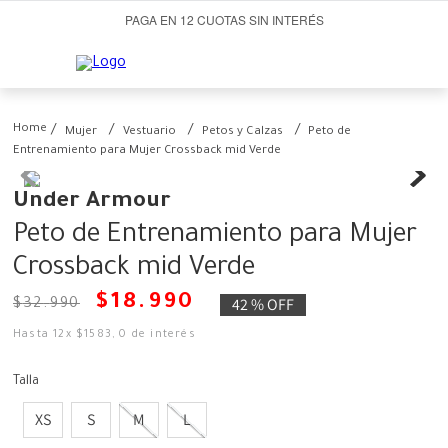
PAGA EN 12 CUOTAS SIN INTERÉS
Mujer
Vestuario
Petos y Calzas
Peto de
Entrenamiento para Mujer Crossback mid Verde
Under Armour
Peto de Entrenamiento para Mujer
Crossback mid Verde
$
18
.
990
42 %
OFF
$
32
.
990
Hasta
12
x
$
1583
,
0
de interés
Talla
XS
S
M
L