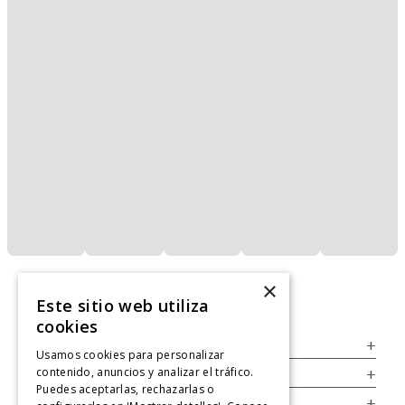
×
Este sitio web utiliza
cookies
Servicio al Consumidor
+
Usamos cookies para personalizar
contenido, anuncios y analizar el tráfico.
Legal
+
Puedes aceptarlas, rechazarlas o
Cuenta
+