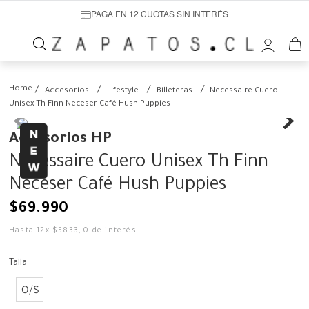
PAGA EN 12 CUOTAS SIN INTERÉS
Accesorios
Lifestyle
Billeteras
Necessaire Cuero
Unisex Th Finn Neceser Café Hush Puppies
Accesorios HP
Necessaire Cuero Unisex Th Finn
Neceser Café Hush Puppies
$
69
.
990
Hasta
12
x
$
5833
,
0
de interés
Talla
O/S