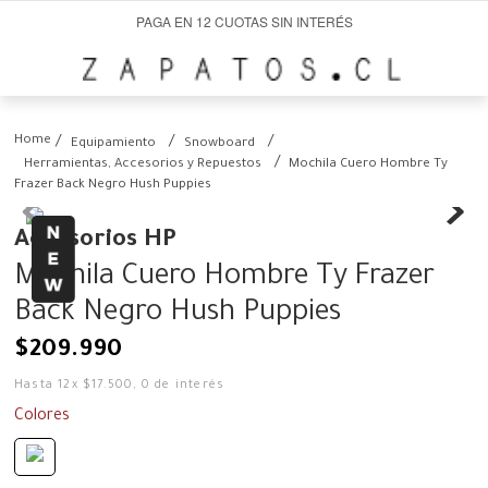
PAGA EN 12 CUOTAS SIN INTERÉS
Equipamiento
Snowboard
Herramientas, Accesorios y Repuestos
Mochila Cuero Hombre Ty
Frazer Back Negro Hush Puppies
Accesorios HP
Mochila Cuero Hombre Ty Frazer
Back Negro Hush Puppies
$
209
.
990
Hasta
12
x
$
17
.
500
,
0
de interés
Colores