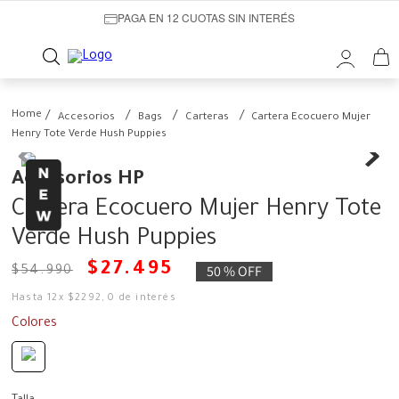
PAGA EN 12 CUOTAS SIN INTERÉS
Accesorios
Bags
Carteras
Cartera Ecocuero Mujer
Henry Tote Verde Hush Puppies
Accesorios HP
Cartera Ecocuero Mujer Henry Tote
Verde Hush Puppies
$
27
.
495
50 %
OFF
$
54
.
990
Hasta
12
x
$
2292
,
0
de interés
Colores