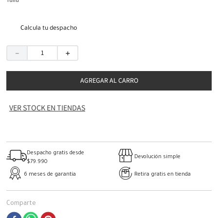
Talla
Calcula tu despacho
－
＋
AGREGAR AL CARRO
VER STOCK EN TIENDAS
Despacho gratis desde
Devolución simple
$79.990
6 meses de garantía
Retira gratis en tienda
Comparte