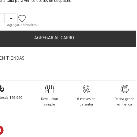
una talla para ver los costos de despacho
＋
AGREGAR AL CARRO
EN TIENDAS
 desde $79.990
Devolución
6 meses de
Retira gratis
simple
garantía
en tienda