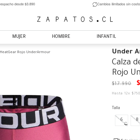
espacho desde $3.890
Cambios ilimitados sin costo
MUJER
HOMBRE
INFANTIL
Under 
a HeatGear Rojo UnderArmour
Calza d
Rojo U
$
17
.
990
Hasta
12
x
$
75
Talla
6
8