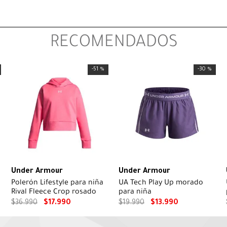
RECOMENDADOS
-
51 %
-
30 %
Under Armour
Under Armour
Polerón Lifestyle para niña
UA Tech Play Up morado
Rival Fleece Crop rosado
para niña
$
36
.
990
$
17
.
990
$
19
.
990
$
13
.
990