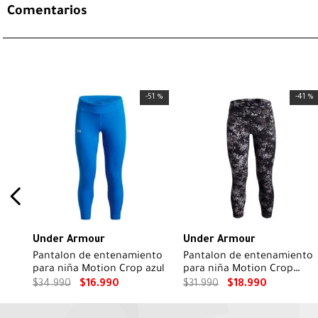
Comentarios
-
51 %
-
41 %
Under Armour
Under Armour
Pantalon de entenamiento
Pantalon de entenamiento
para niña Motion Crop azul
para niña Motion Crop
negro
$
34
.
990
$
16
.
990
$
31
.
990
$
18
.
990