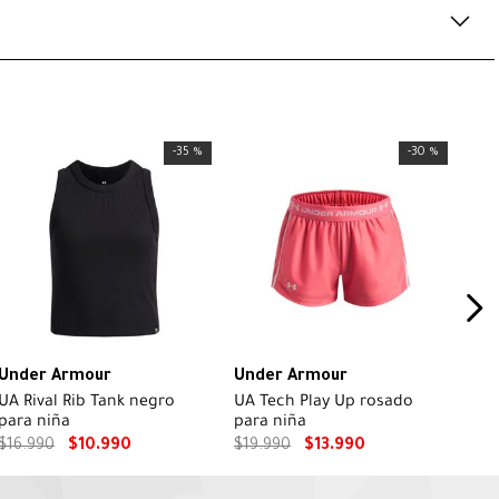
-
35 %
-
30 %
Under Armour
Under Armour
UA Rival Rib Tank negro
UA Tech Play Up rosado
para niña
para niña
$
16
.
990
$
10
.
990
$
19
.
990
$
13
.
990