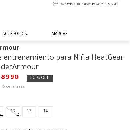
15% OFF en tu PRIMERA COMPRA AQUÍ
ACCESORIOS
MARCAS
Armour
e entrenamiento para Niña HeatGear
nderArmour
$
8990
50 %
OFF
0
,
0
de interés
10
12
14