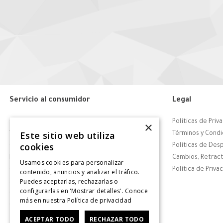
Servicio al consumidor
Legal
Centro de Ayuda
Políticas de Priv
×
Este sitio web utiliza
Tiendas
Términos y Condi
cookies
Contáctanos
Políticas de Des
Retiro en tienda
Cambios, Retract
Usamos cookies para personalizar
Giftcard
Política de Priva
contenido, anuncios y analizar el tráfico.
Puedes aceptarlas, rechazarlas o
Solicitar Factura
configurarlas en 'Mostrar detalles'. Conoce
CyberDay
más en nuestra
Política de privacidad
CyberMonday
ACEPTAR TODO
RECHAZAR TODO