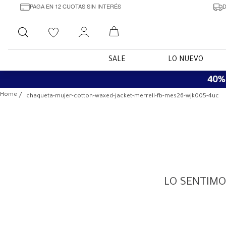
PAGA EN 12 CUOTAS SIN INTERÉS
D
Buscar
SALE
LO NUEVO
chaqueta-mujer-cotton-waxed-jacket-merrell-fb-mes26-wjk005-4uc
LO SENTIMO